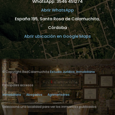
WhatsApp: 3546 451274
Abrir WhatsApp
España 195, Santa Rosa de Calamuchita,
Córdoba
Abrir ubicación en Google Maps
© Copyright RedCalamuchita
Estudio Jurídico, Inmobiliaria
Principales accesos
Inmobiliaria
Abogados
Agrimensores
Seleccioná una localidad para ver los inmuebles publicados