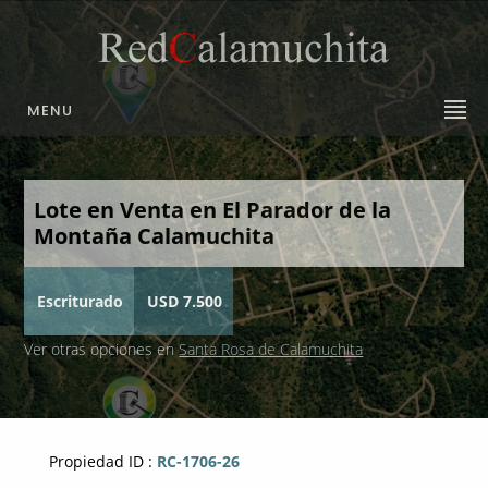
MENU
Lote en Venta en El Parador de la
Montaña Calamuchita
Escriturado
USD 7.500
Ver otras opciones en
Santa Rosa de Calamuchita
Propiedad ID :
RC-1706-26