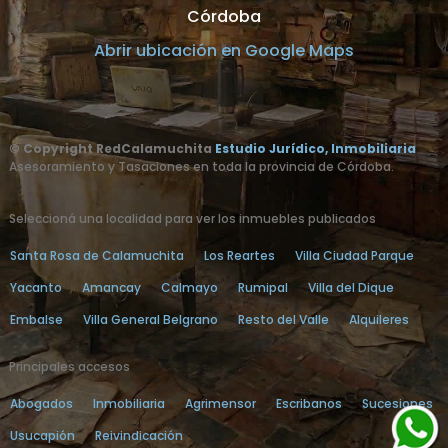
Córdoba
Abrir ubicación en Google Maps
© Copyright RedCalamuchita
Estudio Jurídico, Inmobiliaria
Asesoramiento y Tasaciones en toda la provincia de Córdoba.
Seleccioná una localidad para ver los inmuebles publicados
Santa Rosa de Calamuchita
Los Reartes
Villa Ciudad Parque
Yacanto
Amancay
Calmayo
Rumipal
Villa del Dique
Embalse
Villa General Belgrano
Resto del Valle
Alquileres
Principales accesos
Abogados
Inmobiliaria
Agrimensor
Escribanos
Sucesiones
Usucapión
Reivindicación