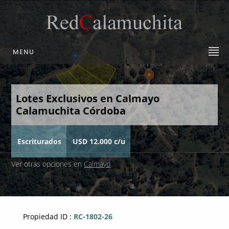
MENU
Lotes Exclusivos en Calmayo
Calamuchita Córdoba
Escriturados
USD 12.000 c/u
Ver otras opciones en
Calmayo
Propiedad ID :
RC-1802-26