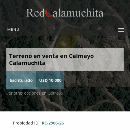
MENU
Terreno en venta en Calmayo
Calamuchita
Escriturado
USD 10.000
Ver otras opciones en
Calmayo
Propiedad ID :
RC-2906-26